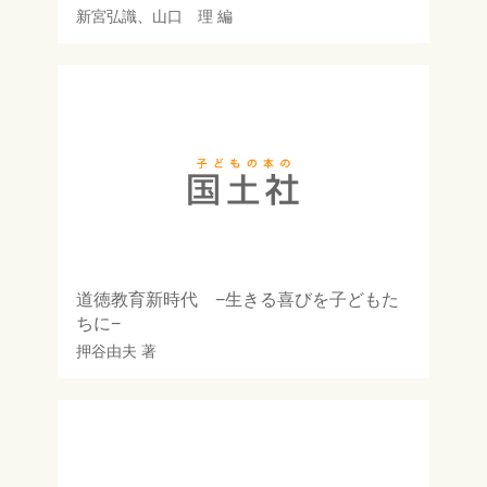
新宮弘識
、
山口 理
編
道徳教育新時代 −生きる喜びを子どもた
ちに−
押谷由夫
著