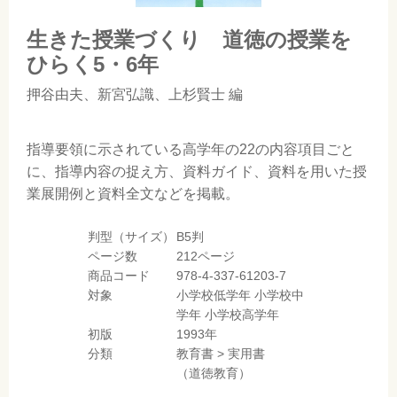
生きた授業づくり 道徳の授業を
ひらく5・6年
押谷由夫
、
新宮弘識
、
上杉賢士
編
指導要領に示されている高学年の22の内容項目ごと
に、指導内容の捉え方、資料ガイド、資料を用いた授
業展開例と資料全文などを掲載。
判型（サイズ）
B5判
ページ数
212ページ
商品コード
978-4-337-61203-7
対象
小学校低学年
小学校中
学年
小学校高学年
初版
1993年
分類
教育書
>
実用書
（道徳教育）