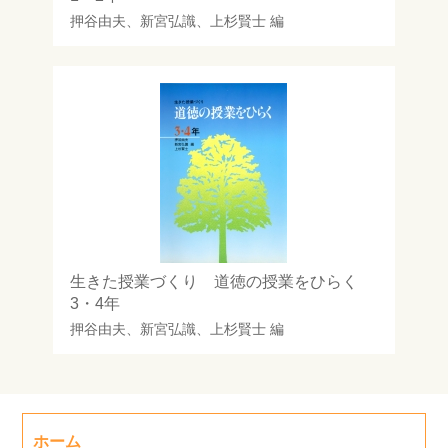
押谷由夫
、
新宮弘識
、
上杉賢士
編
生きた授業づくり 道徳の授業をひらく
3・4年
押谷由夫
、
新宮弘識
、
上杉賢士
編
ホーム