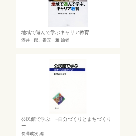
地域で遊んで学ぶキャリア教育
酒井一郎
、
番匠一雅
編者
公民館で学ぶ −自分づくりとまちづくり
ー
長澤成次
編