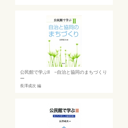
公民館で学ぶII −自治と協同のまちづくり
ー
長澤成次
編