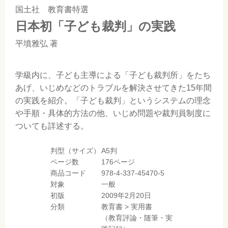
国土社 教育書特選
日本初「子ども裁判」の実践
平墳雅弘
著
学級内に、子ども主導による「子ども裁判所」をたち
あげ、いじめなどのトラブルを解決させてきた15年間
の実践を紹介。「子ども裁判」というシステムの理念
や手順・具体的方法の他、いじめ問題や裁判員制度に
ついても詳述する。
判型（サイズ）
A5判
ページ数
176ページ
商品コード
978-4-337-45470-5
対象
一般
初版
2009年2月20日
分類
教育書
>
実用書
（教育評論・随筆・実