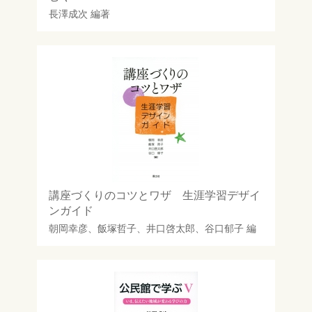
長澤成次
編著
講座づくりのコツとワザ 生涯学習デザイ
ンガイド
朝岡幸彦
、
飯塚哲子
、
井口啓太郎
、
谷口郁子
編