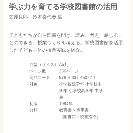
学ぶ力を育てる学校図書館の活用
笠原良郎
、
鈴木喜代春
編
子どもたちが自ら図書を開き、読み、考え、感じるこ
とのできる、授業づくりを考える。学校図書館を活用
した子ども主体の授業実践を紹介。
判型（サイズ）
A5判
ページ数
256ページ
商品コード
978-4-337-45027-1
対象
小学校低学年
小学校中
学年
小学校高学年
中学
生
初版
1994年
分類
教育書
>
実用書
（図書館・読書指導）