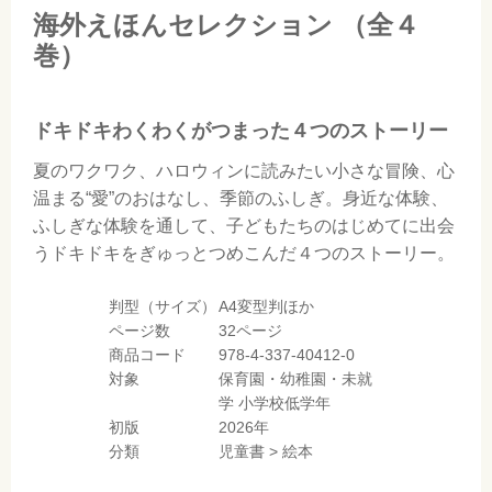
海外えほんセレクション
（全４
巻）
ドキドキわくわくがつまった４つのストーリー
夏のワクワク、ハロウィンに読みたい小さな冒険、心
温まる“愛”のおはなし、季節のふしぎ。身近な体験、
ふしぎな体験を通して、子どもたちのはじめてに出会
うドキドキをぎゅっとつめこんだ４つのストーリー。
判型（サイズ）
A4変型判ほか
ページ数
32ページ
商品コード
978-4-337-40412-0
対象
保育園・幼稚園・未就
学
小学校低学年
初版
2026年
分類
児童書
>
絵本