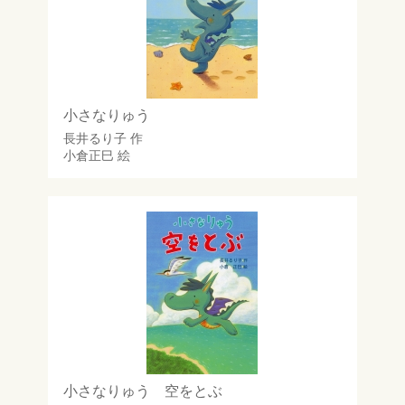
小さなりゅう
長井るり子
作
小倉正巳
絵
小さなりゅう 空をとぶ