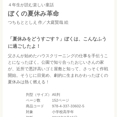
４年生が読む楽しい童話
ぼくの夏休み革命
つちもととしえ
作／
大庭賢哉
絵
「夏休みをどうすごす？」ぼくは、こんなふう
に過ごしたよ！
父さんが始めたハウスクリーニングの仕事を手伝うこ
とになったぼく。公園で知り合ったおじいさんの家
が、近所で悪評高いゴミ屋敷と知って、さっそく作戦
開始。そうじに目覚め、劇的に生まれかわったぼくの
夏休みは熱く燃える！
判型（サイズ）
A5判
ページ数
152ページ
商品コード
978-4-337-33602-5
対象
小学校高学年