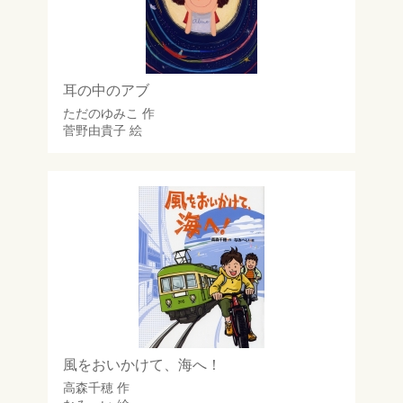
耳の中のアブ
ただのゆみこ
作
菅野由貴子
絵
風をおいかけて、海へ！
高森千穂
作