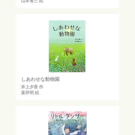
山本省三
絵
しあわせな動物園
井上夕香
作
葉祥明
絵