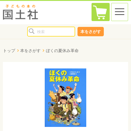
toggle
naviga
本をさがす
トップ
本をさがす
ぼくの夏休み革命