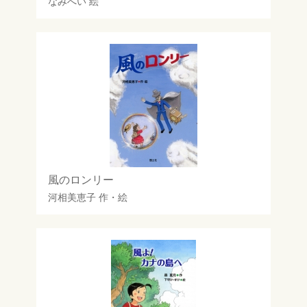
なみへい
絵
風のロンリー
河相美恵子
作・絵