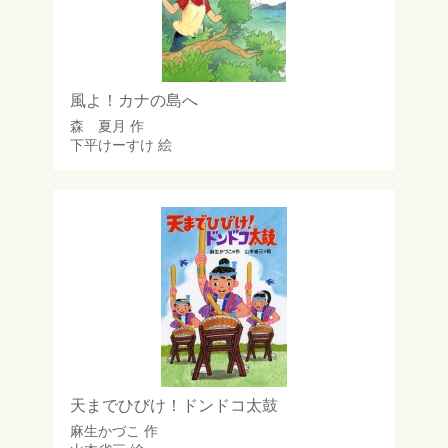
風よ！カナの島へ
森 夏月
作
下平けーすけ
絵
天までひびけ！ドンドコ太鼓
麻生かづこ
作