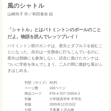
風のシャトル
山崎玲子
作／
和田春奈
絵
「シャトル」とはバトミントンのボールのこと
だよ。物語を読んでレッツプレイ！
バドミントン部のカンナは、亜矢とダブルスを組むこ
とになった。自分は一生懸命に打ちこんでいるのに、
亜矢は朝錬にも参加しない。試合に負けたカンナは、
ついに学校を休んでしまう。二人の間に微妙な風がふ
きはじめる。
判型（サイズ）
A5判
ページ数
160ページ
商品コード
978-4-337-33054-2
対象
小学校高学年
中学生
初版
2005年12月15日
分類
児童書
>
読み物