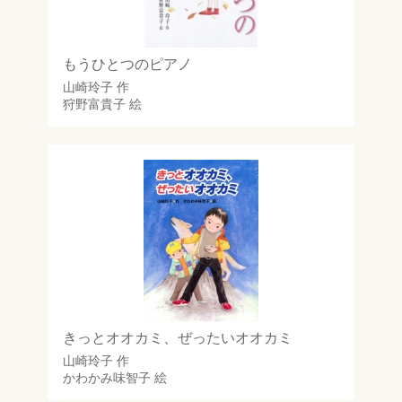
もうひとつのピアノ
山崎玲子
作
狩野富貴子
絵
きっとオオカミ、ぜったいオオカミ
山崎玲子
作
かわかみ味智子
絵