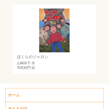
ぼくらのジャロン
山崎玲子
作
羽尻利門
絵
ホーム
本をさがす