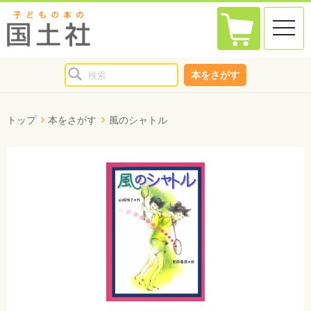
toggle
naviga
本をさがす
トップ
本をさがす
風のシャトル