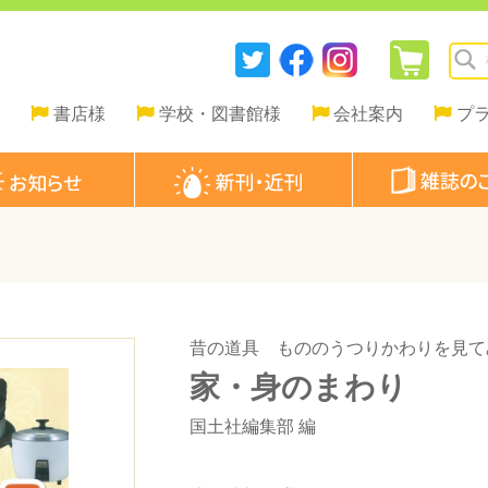
書店様
学校・図書館様
会社案内
プ
昔の道具 もののうつりかわりを見て
家・身のまわり
国土社編集部
編