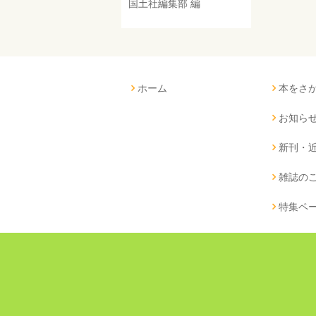
国土社編集部
編
ホーム
本をさ
お知ら
新刊・
雑誌の
特集ペ