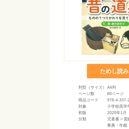
ためし読み
判型（サイズ）
A4判
ページ数
80ページ
商品コード
978-4-337-
対象
小学校高学
初版
2020年1月
分類
児童書
>
図
事典・年鑑