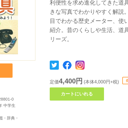
利便性を求め進化してきた道
きな写真でわかりやすく解説
目でわかる歴史メーター、使
紹介。昔のくらしや生活、道
リーズ。
4,400円
定価
(本体4,000円+税)
カートにいれる
28801-0
年
中学生
鑑・辞典・