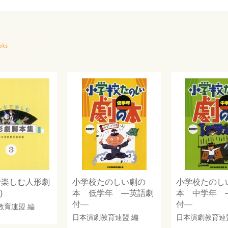
で楽しむ人形劇
小学校たのしい劇の
小学校たのし
)
本 低学年 ―英語劇
本 中学年 
付―
付―
教育連盟
編
日本演劇教育連盟
編
日本演劇教育連