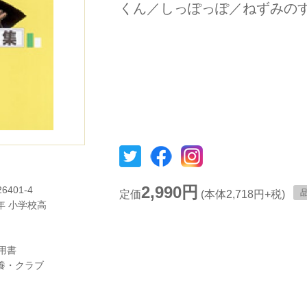
くん／しっぽっぽ／ねずみの
2,990円
26401-4
定価
(本体2,718円+税)
年
小学校高
用書
養・クラブ