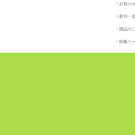
お知ら
新刊・
雑誌の
特集ペ