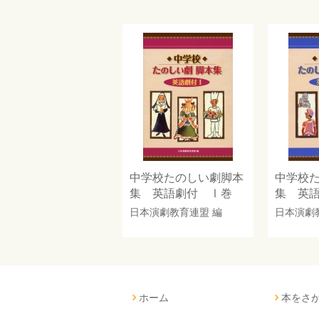
中学校たのしい劇脚本
中学校
集 英語劇付 Ⅰ巻
集 英語
日本演劇教育連盟
編
日本演劇
ホーム
本をさ