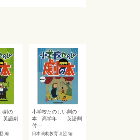
い劇の
小学校たのしい劇の
―英語劇
本 高学年 ―英語劇
付―
盟
編
日本演劇教育連盟
編