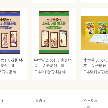
たのしい劇脚本
中学校たのしい劇脚本
小学校 たの
劇付 II
集 英語劇付 III
本 英語劇付
教育連盟
編
日本演劇教育連盟
編
日本演劇教育連
がす
書店様
会社案内
沿革