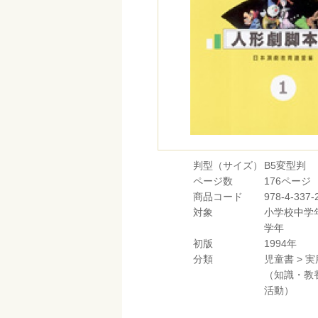
判型（サイズ）
B5変型判
ページ数
176ページ
商品コード
978-4-337-
対象
小学校中学
学年
初版
1994年
分類
児童書
>
実
（知識・教
活動）