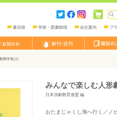
書店様
学校・図書館様
会社案内
プ
脚本集(1)
みんなで楽しむ人形劇
日本演劇教育連盟
編
おたまじゃくし海へ行く／ノ