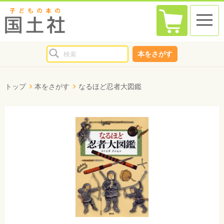
toggle
naviga
本をさがす
トップ
本をさがす
なるほど忍者大図鑑