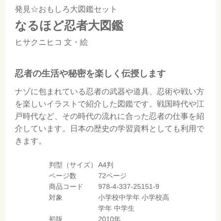
発見☆おもしろ大図鑑セット
なるほど忍者大図鑑
ヒサクニヒコ
文・絵
忍者の生活や秘密を楽しく伝授します
ナゾに包まれている忍者の武器や道具、忍術や戦い方
を楽しいイラストで紹介した図鑑です。戦国時代や江
戸時代など、その時代の流れに合った忍者の仕事を紹
介しています。日本の歴史の学習資料としても利用で
きます。
判型（サイズ）
A4判
ページ数
72ページ
商品コード
978-4-337-25151-9
対象
小学校中学年
小学校高
学年
中学生
初版
2010年