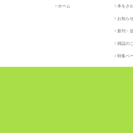
ホーム
本をさ
お知ら
新刊・
雑誌の
特集ペ