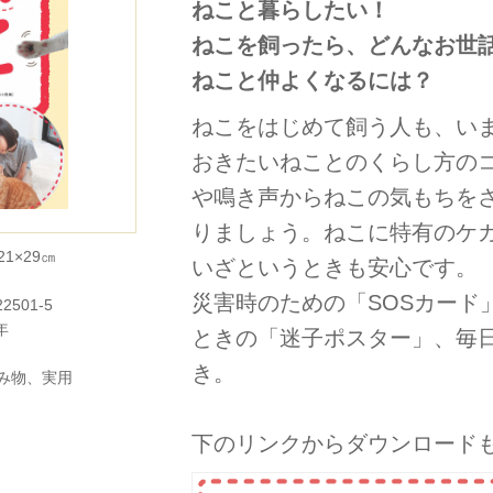
ねこと暮らしたい！
ねこを飼ったら、どんなお世
ねこと仲よくなるには？
ねこをはじめて飼う人も、い
おきたいねことのくらし方の
や鳴き声からねこの気もちを
りましょう。ねこに特有のケ
1×29㎝
いざというときも安心です。
災害時のための「SOSカード
22501-5
年
ときの「迷子ポスター」、毎
き。
み物
、
実用
下のリンクからダウンロード