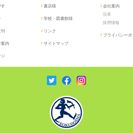
がす
書店様
会社案内
沿革
せ
学校・図書館様
採用情報
近刊
リンク
プライバシーポ
ご案内
サイトマップ
ージ