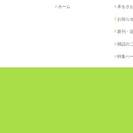
ホーム
本をさ
お知ら
新刊・
雑誌の
特集ペ