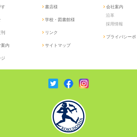
がす
書店様
会社案内
沿革
せ
学校・図書館様
採用情報
近刊
リンク
プライバシーポ
ご案内
サイトマップ
ージ