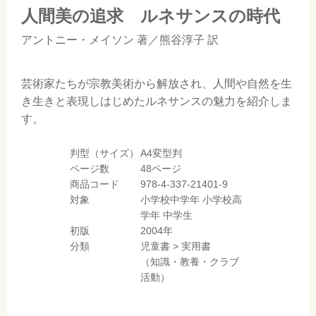
人間美の追求 ルネサンスの時代
アントニー・メイソン
著／
熊谷淳子
訳
芸術家たちが宗教美術から解放され、人間や自然を生
き生きと表現しはじめたルネサンスの魅力を紹介しま
す。
判型（サイズ）
A4変型判
ページ数
48ページ
商品コード
978-4-337-21401-9
対象
小学校中学年
小学校高
学年
中学生
初版
2004年
分類
児童書
>
実用書
（知識・教養・クラブ
活動）