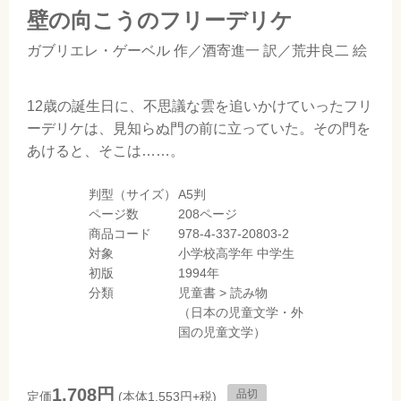
壁の向こうのフリーデリケ
ガブリエレ・ゲーベル
作／
酒寄進一
訳／
荒井良二
絵
12歳の誕生日に、不思議な雲を追いかけていったフリ
ーデリケは、見知らぬ門の前に立っていた。その門を
あけると、そこは……。
判型（サイズ）
A5判
ページ数
208ページ
商品コード
978-4-337-20803-2
対象
小学校高学年
中学生
初版
1994年
分類
児童書
>
読み物
（日本の児童文学・外
国の児童文学）
1,708円
品切
定価
(本体1,553円+税)