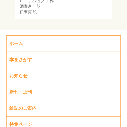
I．コルシュノフ
作
酒寄進一
訳
伊東寛
絵
ホーム
本をさがす
お知らせ
新刊・近刊
雑誌のご案内
特集ページ