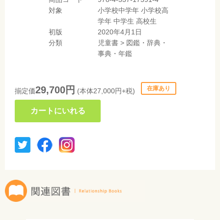
対象
小学校中学年
小学校高
学年
中学生
高校生
初版
2020年4月1日
分類
児童書
>
図鑑・辞典・
事典・年鑑
29,700円
在庫あり
揃定価
(本体27,000円+税)
カートにいれる