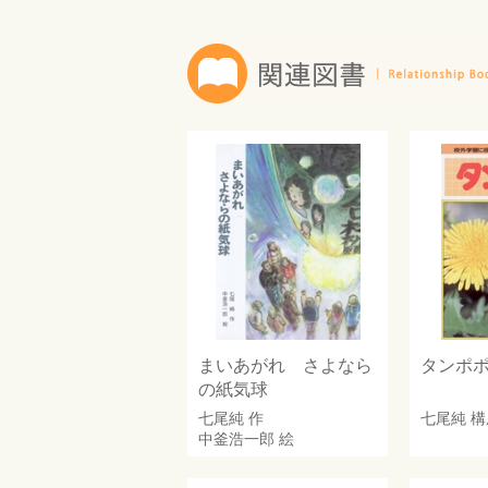
まいあがれ さよなら
タンポ
の紙気球
七尾純
作
七尾純
構
中釜浩一郎
絵