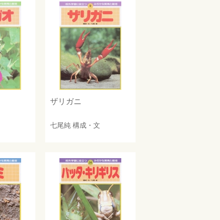
ザリガニ
七尾純
構成・文