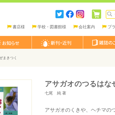
書店様
学校・図書館様
会社案内
プ
ぜまきつく
アサガオのつるはな
七尾 純
著
アサガオのくきや、ヘチマの