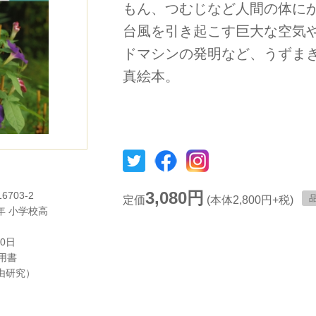
もん、つむじなど人間の体に
台風を引き起こす巨大な空気
ドマシンの発明など、うずま
真絵本。
3,080円
16703-2
定価
(本体2,800円+税)
年
小学校高
20日
用書
由研究）