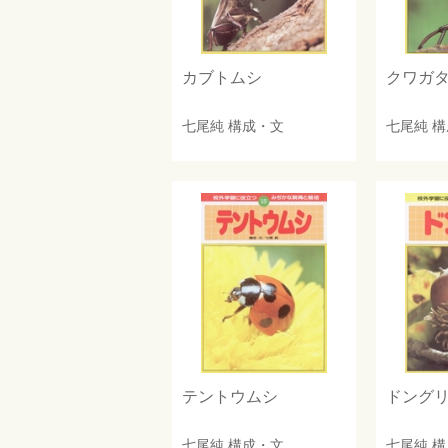
カブトムシ
クワガ
七尾純
構成・文
七尾純
構
テントウムシ
ドング
七尾純
構成・文
七尾純
構