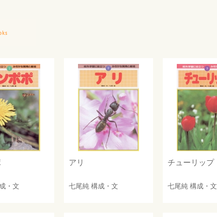
ポ
アリ
チューリップ
成・文
七尾純
構成・文
七尾純
構成・文