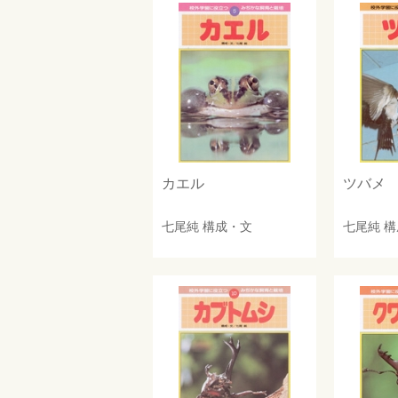
カエル
ツバメ
七尾純
構成・文
七尾純
構