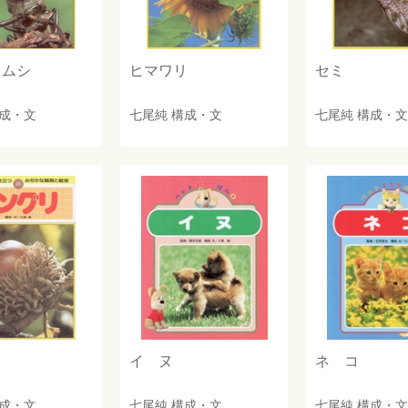
タムシ
ヒマワリ
セミ
成・文
七尾純
構成・文
七尾純
構成・文
リ
イ ヌ
ネ コ
成・文
七尾純
構成・文
七尾純
構成・文