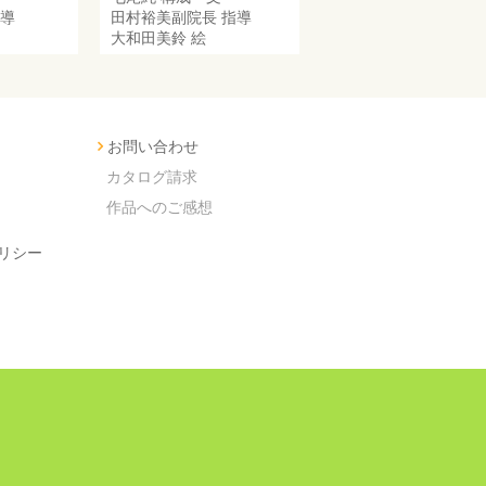
導
田村裕美副院長
指導
大和田美鈴
絵
お問い合わせ
カタログ請求
作品へのご感想
リシー