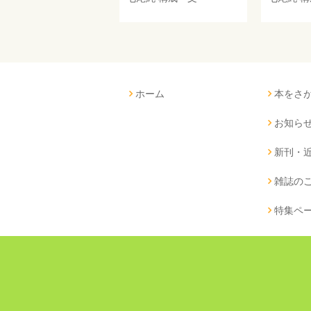
ホーム
本をさ
お知ら
新刊・
雑誌の
特集ペ