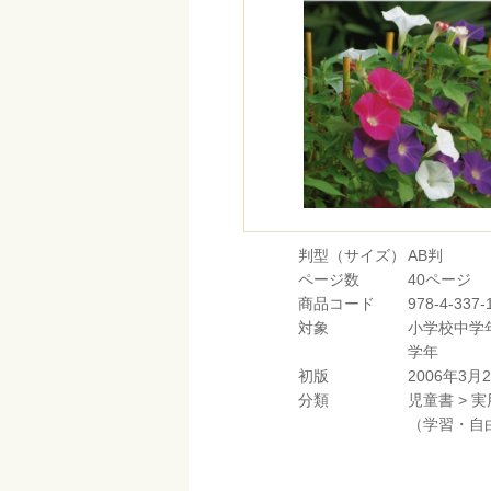
判型（サイズ）
AB判
ページ数
40ページ
商品コード
978-4-337-
対象
小学校中学
学年
初版
2006年3月
分類
児童書
>
実
（学習・自