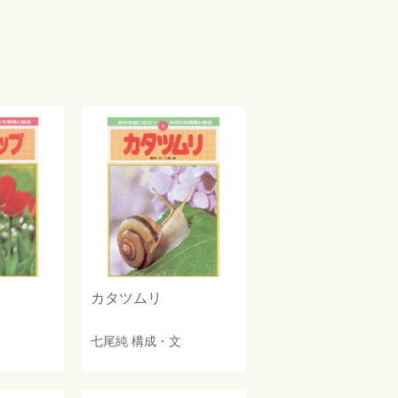
カタツムリ
七尾純
構成・文