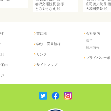
柳沢文昭院長
指導
庄司茂夫院長
指
とみやさなえ
絵
大和田美鈴
絵
がす
書店様
会社案内
沿革
せ
学校・図書館様
採用情報
近刊
リンク
プライバシーポ
ご案内
サイトマップ
ージ