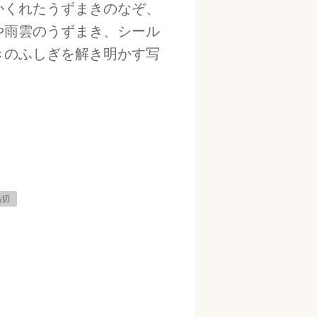
かくれたうずまきのなぞ、
や雨雲のうずまき、シール
きのふしぎを解き明かす写
品切