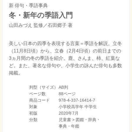
新 俳句・季語事典
冬・新年の季語入門
山田みづえ
監修／
石田郷子
著
美しい日本の四季を表現する言葉＝季語を解説。立冬
（11月8日頃）から、立春（2月4日頃）の前日までの
3ヵ月間の冬の季語を紹介。鹿、さんま、柿、紅葉な
ど。また、著名な俳句や、小学生の詠んだ俳句も多数
掲載。
判型（サイズ）
AB判
ページ数
88ページ
商品コード
978-4-337-16414-7
対象
小学校高学年
中学生
初版
2020年7月
分類
児童書
>
図鑑・辞典・
事典・年鑑