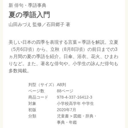
新 俳句・季語事典
夏の季語入門
山田みづえ
監修／
石田郷子
著
美しい日本の四季を表現する言葉＝季語を解説。立夏
（5月6日頃）から、立秋（8月8日頃）の前日までの3
ヵ月間の夏の季語を紹介。日傘、浴衣、花火、ひまわ
りなど。また、著名な俳句や、小学生の詠んだ俳句も
多数掲載。
判型（サイズ）
AB判
ページ数
88ページ
商品コード
978-4-337-16412-3
対象
小学校高学年
中学生
初版
2020年7月
分類
児童書
>
図鑑・辞典・
事典・年鑑