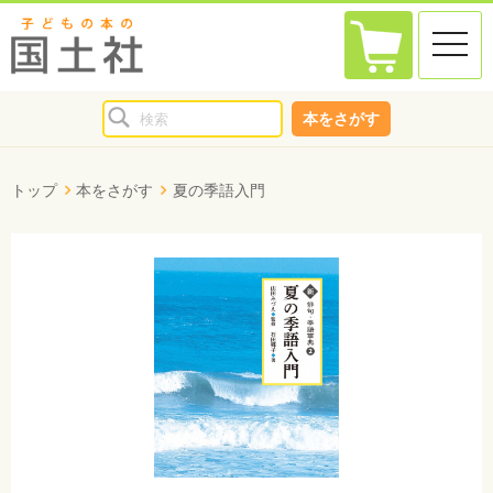
toggle
naviga
本をさがす
トップ
本をさがす
夏の季語入門