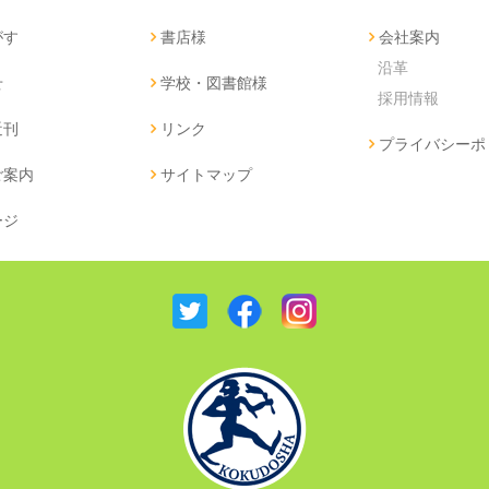
がす
書店様
会社案内
沿革
せ
学校・図書館様
採用情報
近刊
リンク
プライバシーポ
ご案内
サイトマップ
ージ