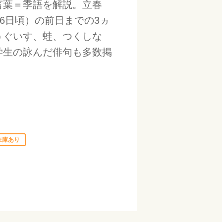
言葉＝季語を解説。立春
月6日頃）の前日までの3ヵ
うぐいす、蛙、つくしな
学生の詠んだ俳句も多数掲
在庫あり