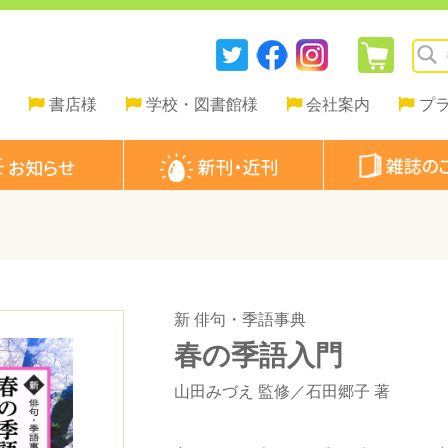
書店様
学校・図書館様
会社案内
プ
新 俳句・季語事典
春の季語入門
山田みづえ
監修／
石田郷子
著