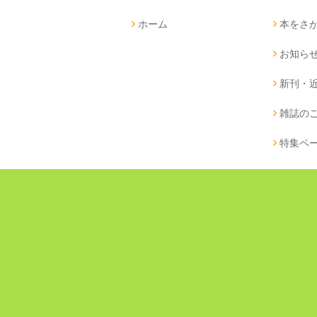
ホーム
本をさ
お知ら
新刊・
雑誌の
特集ペ