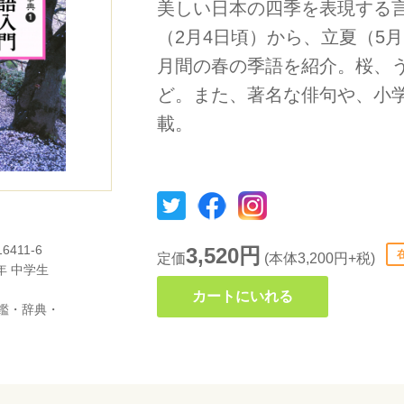
美しい日本の四季を表現する
（2月4日頃）から、立夏（5
月間の春の季語を紹介。桜、
ど。また、著名な俳句や、小
載。
16411-6
3,520円
定価
(本体3,200円+税)
年
中学生
カートにいれる
鑑・辞典・