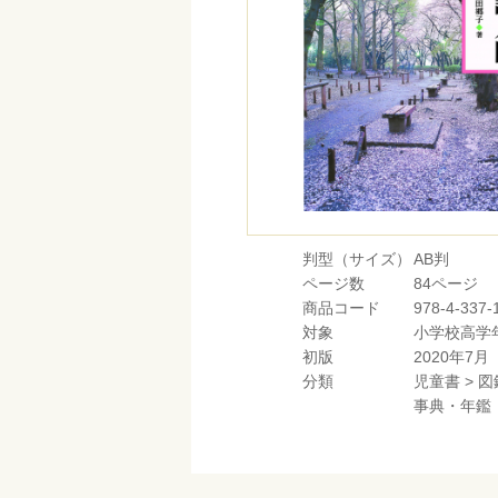
判型（サイズ）
AB判
ページ数
84ページ
商品コード
978-4-337-
対象
小学校高学
初版
2020年7月
分類
児童書
>
図
事典・年鑑