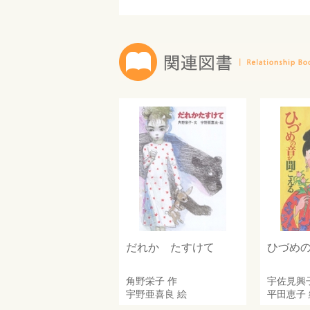
だれか たすけて
ひづめ
角野栄子
作
宇佐見興
宇野亜喜良
絵
平田恵子