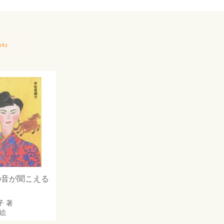
の音が聞こえる
子
著
絵