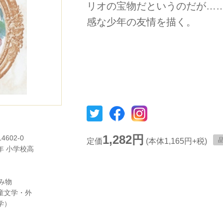
リオの宝物だというのだが…
感な少年の友情を描く。
1,282円
14602-0
定価
(本体1,165円+税)
年
小学校高
み物
童文学・外
学）