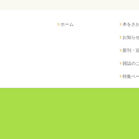
ホーム
本をさ
お知ら
新刊・
雑誌の
特集ペ