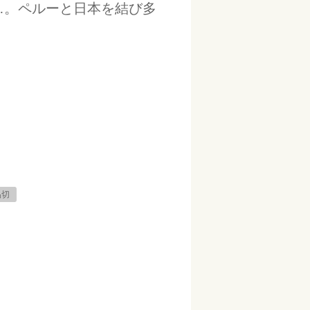
…。ペルーと日本を結び多
品切