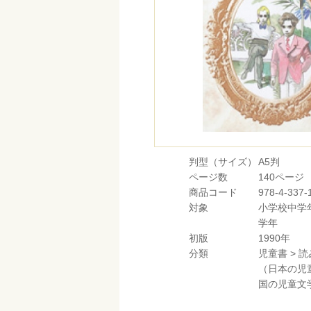
判型（サイズ）
A5判
ページ数
140ページ
商品コード
978-4-337-
対象
小学校中学
学年
初版
1990年
分類
児童書
>
読
（日本の児
国の児童文