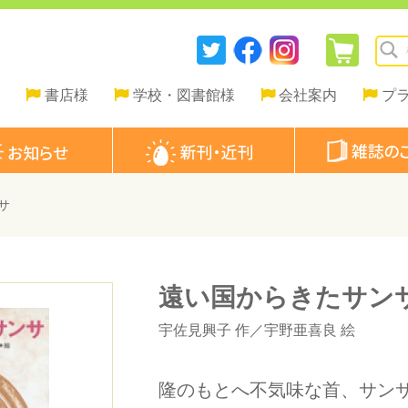
書店様
学校・図書館様
会社案内
プ
サ
遠い国からきたサン
宇佐見興子
作／
宇野亜喜良
絵
隆のもとへ不気味な首、サン