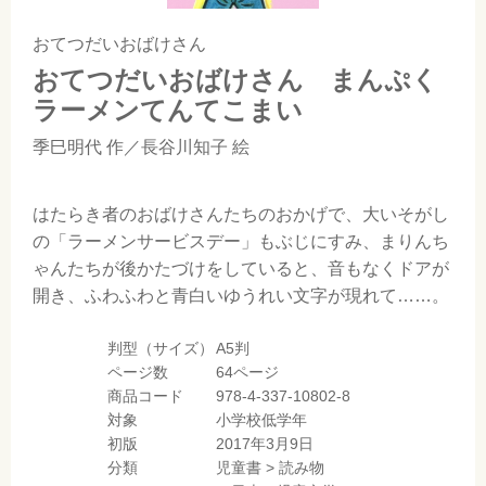
おてつだいおばけさん
おてつだいおばけさん まんぷく
ラーメンてんてこまい
季巳明代
作／
長谷川知子
絵
はたらき者のおばけさんたちのおかげで、大いそがし
の「ラーメンサービスデー」もぶじにすみ、まりんち
ゃんたちが後かたづけをしていると、音もなくドアが
開き、ふわふわと青白いゆうれい文字が現れて……。
判型（サイズ）
A5判
ページ数
64ページ
商品コード
978-4-337-10802-8
対象
小学校低学年
初版
2017年3月9日
分類
児童書
>
読み物