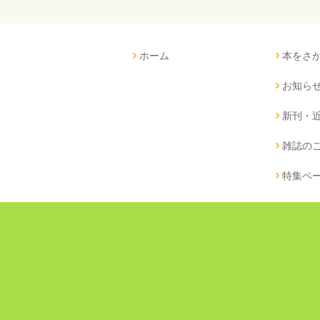
ホーム
本をさ
お知ら
新刊・
雑誌の
特集ペ