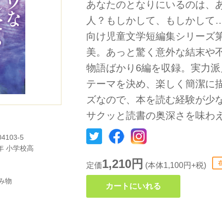
あなたのとなりにいるのは、
人？もしかして、もしかして
向け児童文学短編集シリーズ
美。あっと驚く意外な結末や
物語ばかり6編を収録。実力
テーマを決め、楽しく簡潔に
ズなので、本を読む経験が少
サクッと読書の奥深さを味わ
04103-5
年
小学校高
1,210円
定価
(本体1,100円+税)
み物
カートにいれる