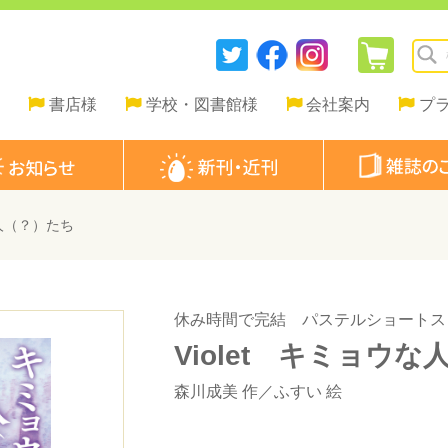
書店様
学校・図書館様
会社案内
プ
な人（？）たち
休み時間で完結 パステルショートス
Violet キミョウ
森川成美
作／
ふすい
絵