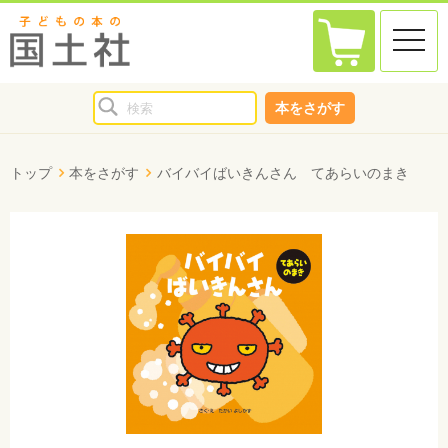
toggle
naviga
本をさがす
トップ
本をさがす
バイバイばいきんさん てあらいのまき