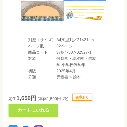
判型（サイズ）
A4変型判／21×21cm
ページ数
32ページ
商品コード
978-4-337-02527-1
対象
保育園・幼稚園・未就
学
小学校低学年
初版
2025年4月
分類
児童書
>
絵本
1,650円
在庫あり
定価
(本体1,500円+税)
カートにいれる