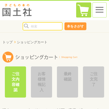
toggle
naviga
本をさがす
トップ
ショッピングカート
ご注
お客
最終
ご注
文内
様情
確認
文完
容確
報記
了
認
入