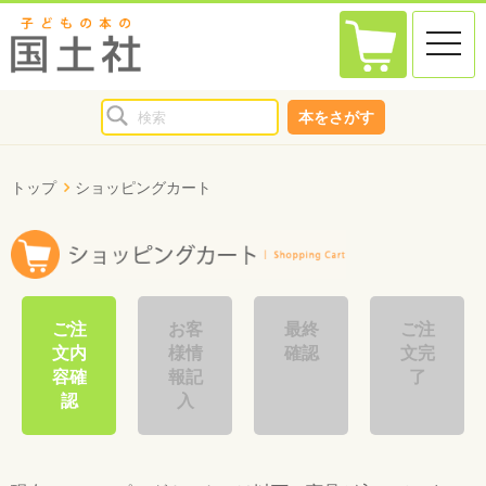
toggle
naviga
本をさがす
トップ
ショッピングカート
ご注
お客
最終
ご注
文内
様情
確認
文完
容確
報記
了
認
入