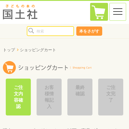
toggle
naviga
本をさがす
トップ
ショッピングカート
ご注
お客
最終
ご注
文内
様情
確認
文完
容確
報記
了
認
入