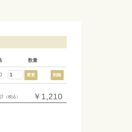
格
数量
0
変更
削除
￥1,210
計
（税込）