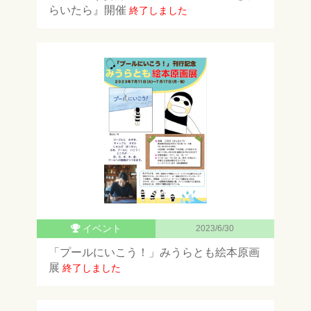
らいたら』開催
終了しました
イベント
2023/6/30
「プールにいこう！」みうらとも絵本原画
展
終了しました