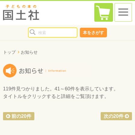
toggle
naviga
本をさがす
トップ
お知らせ
119件
見つかりました。
41～60件
を表示しています。
タイトルをクリックすると詳細をご覧頂けます。
前の20件
次の20件