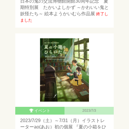
日本の鬼の交流博物館開館30周年記念 夏
期特別展 たかいよしかず ～かわいい鬼と
妖怪たち～ 絵本ようかいむら作品展
終了し
ました
イベント
2023/7/3
2023/7/29（土）～7/31（月）イラストレ
ーターao(あお）初の個展 『夏の小箱をひ