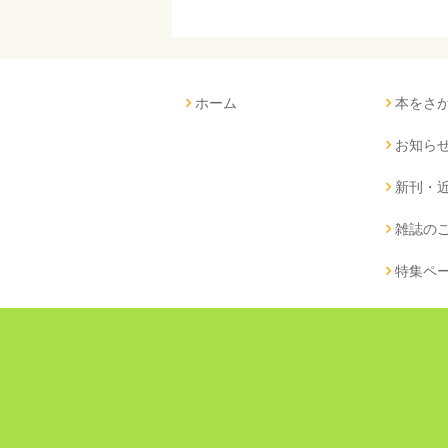
ホーム
本をさ
お知ら
新刊・
雑誌の
特集ペ