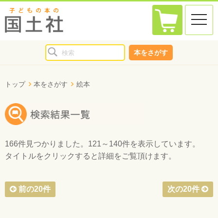
toggle
naviga
本をさがす
トップ
本をさがす
絵本
166件
見つかりました。
121～140件
を表示しています。
タイトルをクリックすると詳細をご覧頂けます。
前の20件
次の20件