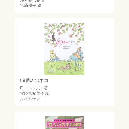
鈴木喜代春
作
宮崎耕平
絵
89番めのネコ
E．ニルソン
著
常陸宮妃華子
訳
大社玲子
絵