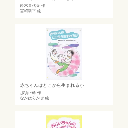
鈴木喜代春
作
宮崎耕平
絵
赤ちゃんはどこから生まれるか
那須正幹
作
なかはらかぜ
絵