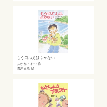
もう口ぶえはふかない
あかね・るつ
作
篠原良隆
絵