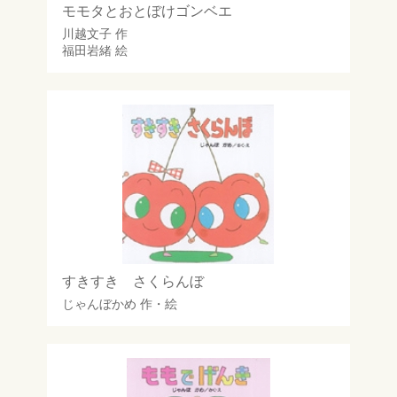
モモタとおとぼけゴンベエ
川越文子
作
福田岩緒
絵
すきすき さくらんぼ
じゃんぼかめ
作・絵