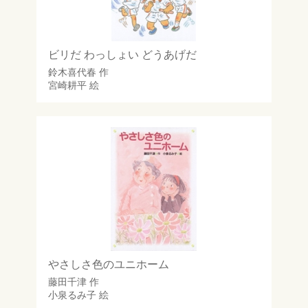
ビリだ わっしょい どうあげだ
鈴木喜代春
作
宮崎耕平
絵
やさしさ色のユニホーム
藤田千津
作
小泉るみ子
絵